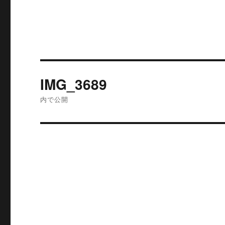
投
IMG_3689
稿
内で公開
ナ
ビ
ゲ
ー
シ
ョ