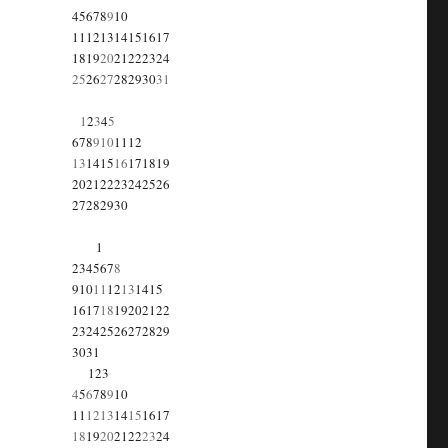
4
5
6
7
8
9
10
11
12
13
14
15
16
17
18
19
20
21
22
23
24
25
26
27
28
29
30
31
1
2
3
4
5
6
7
8
9
10
11
12
13
14
15
16
17
18
19
20
21
22
23
24
25
26
27
28
29
30
1
2
3
4
5
6
7
8
9
10
11
12
13
14
15
16
17
18
19
20
21
22
23
24
25
26
27
28
29
30
31
1
2
3
4
5
6
7
8
9
10
11
12
13
14
15
16
17
18
19
20
21
22
23
24