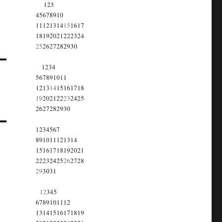
1
2
3
4
5
6
7
8
9
10
11
12
13
14
15
16
17
18
19
20
21
22
23
24
25
26
27
28
29
30
1
2
3
4
5
6
7
8
9
10
11
12
13
14
15
16
17
18
19
20
21
22
23
24
25
26
27
28
29
30
1
2
3
4
5
6
7
8
9
10
11
12
13
14
15
16
17
18
19
20
21
22
23
24
25
26
27
28
29
30
31
1
2
3
4
5
6
7
8
9
10
11
12
13
14
15
16
17
18
19