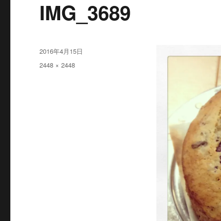
IMG_3689
投
2016年4月15日
稿
フ
2448 × 2448
日:
ル
サ
イ
ズ