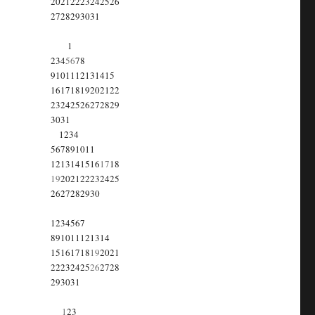
20
21
22
23
24
25
26
27
28
29
30
31
1
2
3
4
5
6
7
8
9
10
11
12
13
14
15
16
17
18
19
20
21
22
23
24
25
26
27
28
29
30
31
1
2
3
4
5
6
7
8
9
10
11
12
13
14
15
16
17
18
19
20
21
22
23
24
25
26
27
28
29
30
1
2
3
4
5
6
7
8
9
10
11
12
13
14
15
16
17
18
19
20
21
22
23
24
25
26
27
28
29
30
31
1
2
3