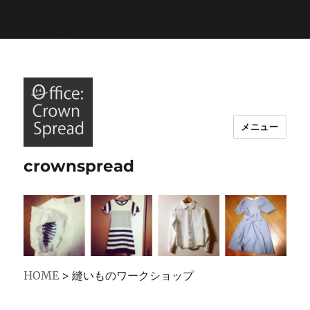
/*****以下、Google analysisトラッキングコード*****/
/*****ここまで*****/
メニュー
crownspread
HOME
>
縫いものワークショップ