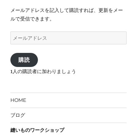
メールアドレスを記入して購読すれば、更新をメー
ルで受信できます。
メ
ー
ル
購読
ア
ド
1人の購読者に加わりましょう
レ
ス
HOME
ブログ
縫いものワークショップ