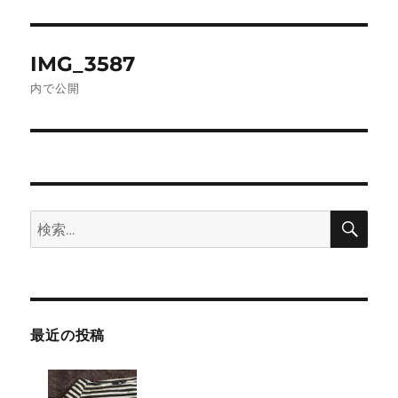
投
IMG_3587
稿
内で公開
ナ
ビ
ゲ
検
検
ー
索
索:
シ
ョ
最近の投稿
ン