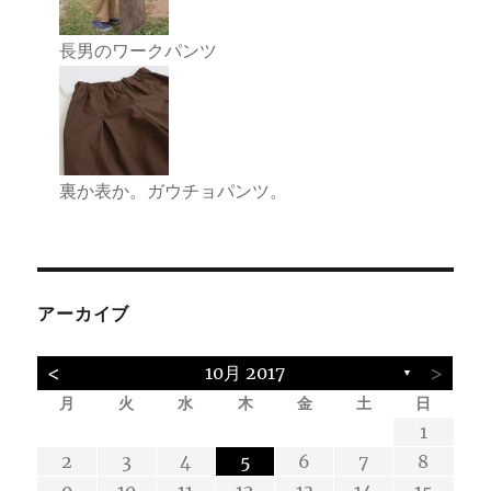
長男のワークパンツ
裏か表か。ガウチョパンツ。
アーカイブ
<
>
10月 2017
▼
月
火
水
木
金
土
日
4
5
4
5
3
7
7
3
3
1
1
1
10
14
12
14
10
12
10
11
11
8
8
2
3
4
5
6
7
8
19
19
18
21
15
18
21
15
17
17
17
9
10
11
12
13
14
15