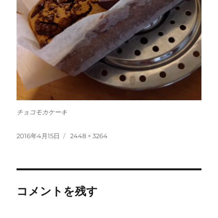
チョコモカケーキ
投
フ
2016年4月15日
2448 × 3264
稿
ル
日:
サ
イ
ズ
コメントを残す