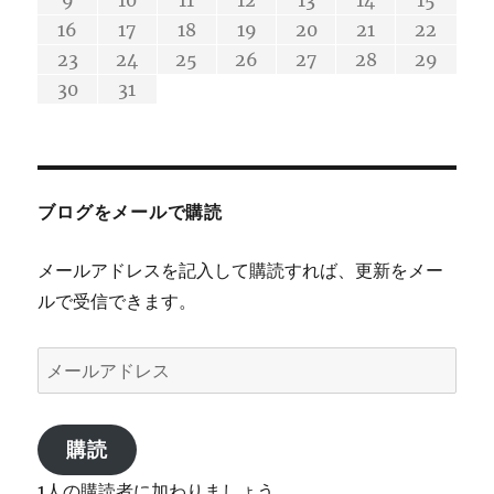
26
26
24
25
28
22
25
28
24
22
24
16
17
18
19
20
21
22
29
29
31
23
24
25
26
27
28
29
30
31
ブログをメールで購読
メールアドレスを記入して購読すれば、更新をメー
ルで受信できます。
メ
ー
ル
購読
ア
ド
1人の購読者に加わりましょう