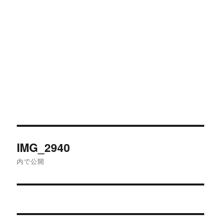
投
IMG_2940
稿
内で公開
ナ
ビ
ゲ