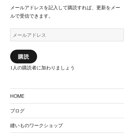
メールアドレスを記入して購読すれば、更新をメー
ルで受信できます。
メ
ー
ル
購読
ア
ド
1人の購読者に加わりましょう
レ
ス
HOME
ブログ
縫いものワークショップ