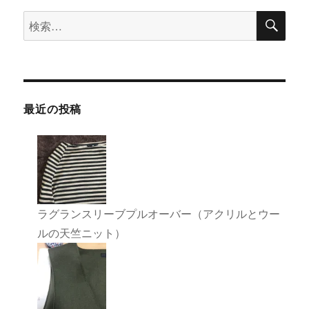
検
検
ー
索
索:
シ
ョ
最近の投稿
ン
ラグランスリーブプルオーバー（アクリルとウー
ルの天竺ニット）