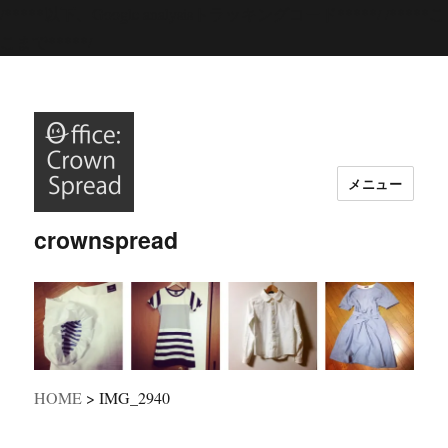
/*****以下、Google analysisトラッキングコード*****/
/*****こ
こまで*****/
メニュー
crownspread
HOME
>
IMG_2940