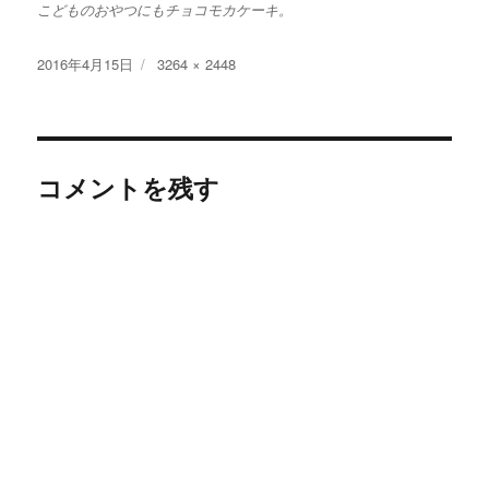
こどものおやつにもチョコモカケーキ。
投
フ
2016年4月15日
3264 × 2448
稿
ル
日:
サ
イ
ズ
コメントを残す