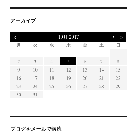
アーカイブ
<
>
10月 2017
▼
月
火
水
木
金
土
日
3
4
7
5
1
4
7
3
5
1
3
1
10
11
14
12
11
14
10
12
10
8
8
2
3
4
5
6
7
8
17
18
21
19
15
18
21
17
19
15
17
9
10
11
12
13
14
15
24
25
28
26
22
25
28
24
26
22
24
16
17
18
19
20
21
22
29
31
29
23
24
25
26
27
28
29
30
31
ブログをメールで購読