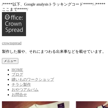
/*****以下、Google analysisトラッキングコード*****/
/*****
ここまで*****/
コ
ン
テ
ン
ツ
へ
crownspread
ス
キ
製作した服や、それにまつわる出来事などを載せています。
ッ
プ
メニュー
HOME
ブログ
縫いものワークショップ
チラシ製作
おやつアルバム
お問合せ