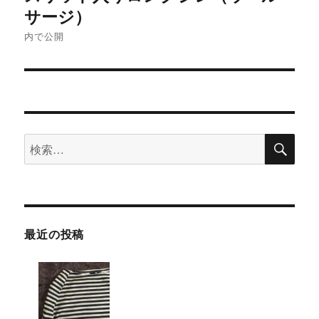
稿
サージ）
ナ
内で公開
ビ
ゲ
ー
検
検
索
シ
索:
ョ
ン
最近の投稿