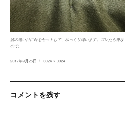
脇の縫い目に針をセットして、ゆっくり縫います。ズレたら嫌な
ので。
投
フ
2017年9月25日
3024 × 3024
稿
ル
日:
サ
イ
ズ
コメントを残す