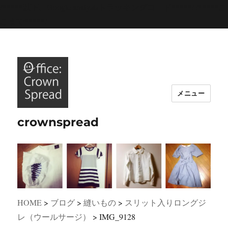
/*****以下、Google analysisトラッキングコード*****/
/*****こ
こまで*****/
メニュー
crownspread
HOME
>
ブログ
>
縫いもの
>
スリット入りロングジ
レ（ウールサージ）
>
IMG_9128