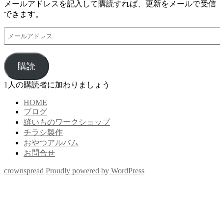
メールアドレスを記入して購読すれば、更新をメールで受信
できます。
メ
ー
ル
ア
購読
ド
レ
1人の購読者に加わりましょう
ス
HOME
ブログ
縫いものワークショップ
チラシ製作
おやつアルバム
お問合せ
crownspread
Proudly powered by WordPress