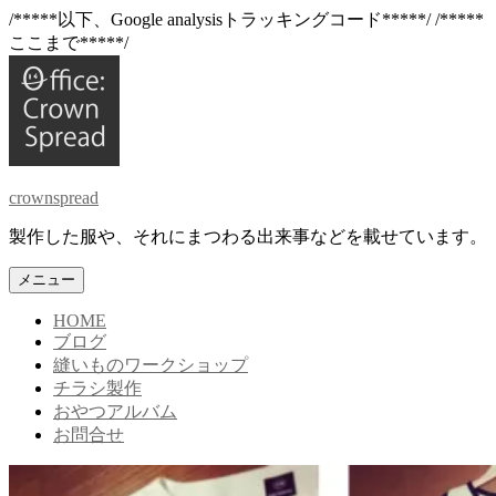
/*****以下、Google analysisトラッキングコード*****/
/*****
ここまで*****/
コ
ン
テ
ン
ツ
へ
crownspread
ス
キ
製作した服や、それにまつわる出来事などを載せています。
ッ
プ
メニュー
HOME
ブログ
縫いものワークショップ
チラシ製作
おやつアルバム
お問合せ