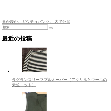
裏か表か。ガウチョパンツ。
内で公開
投
検
稿
検
索:
索
最近の投稿
ナ
ビ
ゲ
ー
シ
ョ
ラグランスリーブプルオーバー（アクリルとウールの
天竺ニット）
ン