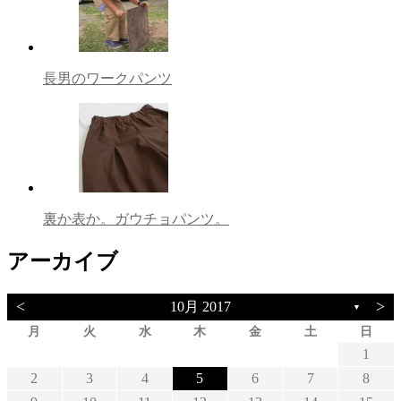
長男のワークパンツ
裏か表か。ガウチョパンツ。
アーカイブ
<
>
10月 2017
▼
月
火
水
木
金
土
日
1
2
3
4
5
6
7
8