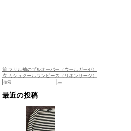
前
前
フリル袖のプルオーバー（ウールガーゼ）
投
の
次
次
カシュクールワンピース（リネンサージ）
稿
検
投
の
検
索:
稿:
投
ナ
索
稿:
最近の投稿
ビ
ゲ
ー
シ