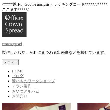
/*****以下、Google analysisトラッキングコード*****/
/*****
ここまで*****/
コ
ン
テ
ン
ツ
へ
crownspread
ス
キ
製作した服や、それにまつわる出来事などを載せています。
ッ
プ
メニュー
HOME
ブログ
縫いものワークショップ
チラシ製作
おやつアルバム
お問合せ