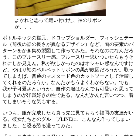
よかれと思って縫い付けた、袖のリボン
が、、、
ボトルネックの襟元、ドロップショルダー、フィッシュテー
ル（前後の裾の長さが異なるデザイン）など、旬の要素のパ
ターンをかき集め製図して作ってみた。それなのになんだろ
う、このブルースリー感。ブルースリー思いついたらもうそ
れにしか見えん。私が欲しかったのはオシャレ感なんですけ
ど。やはり袖のベルベットリボンの黒が敗因だろうか。取っ
てしまえば、普通のマスタード色のカットソーとして活躍し
てくれるのだろうか。なんだかもうよくわからない。でも、
我が子可愛さというか、自作の服はなんでも可愛いと思って
しまうのが洋裁好きの性である。なんだかんだ言いつつ、着
てしまいそうな気もする。
いつも、服が完成したら真っ先に見てもらう福岡の友達がい
る。彼女たちとのグループLINEに、こんなん作ってしまい
ました、と恐る恐る送ってみた。