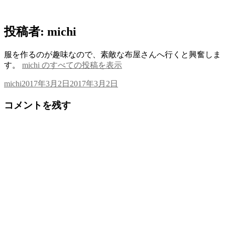
す)
投稿者:
michi
服を作るのが趣味なので、素敵な布屋さんへ行くと興奮しま
す。
michi のすべての投稿を表示
投
投
michi
2017年3月2日
2017年3月2日
稿
稿
コメントを残す
者
日: