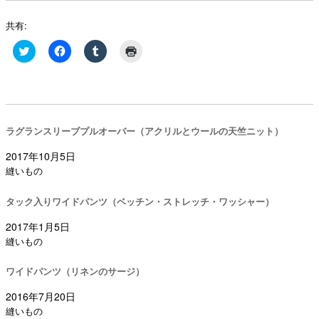
共有:
ク
Facebook
ク
ク
リ
で
リ
リ
ッ
共
ッ
ッ
ク
有
ク
ク
し
す
し
し
て
る
て
て
Twitter
に
Tumblr
印
で
は
で
刷
共
ク
共
(新
ラグランスリーブプルオーバー（アクリルとウールの天竺ニット）
有
リ
有
し
(新
ッ
(新
い
し
ク
し
ウ
2017年10月5日
い
し
い
ィ
ウ
て
ウ
ン
縫いもの
ィ
く
ィ
ド
ン
だ
ン
ウ
ド
さ
ド
で
タック入りワイドパンツ（ベッチン・ストレッチ・ワッシャー）
ウ
い
ウ
開
で
(新
で
き
開
し
開
ま
2017年1月5日
き
い
き
す)
縫いもの
ま
ウ
ま
す)
ィ
す)
ン
ド
ワイドパンツ（リネンのサージ）
ウ
で
2016年7月20日
開
き
縫いもの
ま