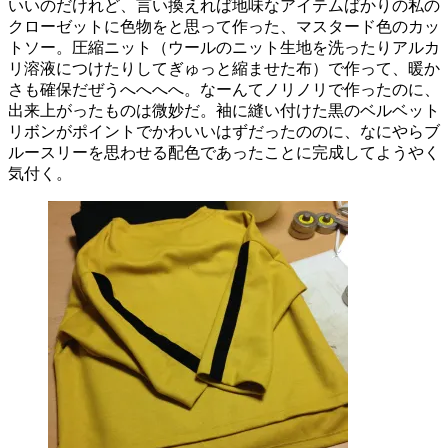
いいのだけれど、言い換えれば地味なアイテムばかりの私の
クローゼットに色物をと思って作った、マスタード色のカッ
トソー。
圧縮ニット（ウールのニット生地を洗ったりアルカ
リ溶液につけたりしてぎゅっと縮ませた布）で作って、暖か
さも確保だぜうへへへへ。なーんてノリノリで作ったのに、
出来上がったものは微妙だ。袖に縫い付けた黒のベルベット
リボンがポイントでかわいいはずだったののに、なにやらブ
ルースリーを思わせる配色であったことに完成してようやく
気付く。