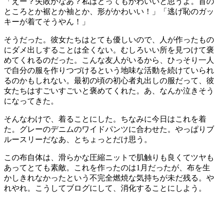
「えー？失敗かなあ？私はとってもかわいいと思うよ。首の
ところとか裾とか袖とか、形がかわいい！」「逃げ恥のガッ
キーが着てそうやん！」
そうだった。彼女たちはとても優しいので、人が作ったもの
にダメ出しすることは全くない。むしろいい所を見つけて褒
めてくれるのだった。こんな友人がいるから、ひっそり一人
で自分の服を作りつづけるという地味な活動を続けていられ
るのかもしれない。最初の頃の初心者丸出しの服だって、彼
女たちはすごいすごいと褒めてくれた。あ、なんか泣きそう
になってきた。
そんなわけで、着ることにした。ちなみに今日はこれを着
た。グレーのデニムのワイドパンツに合わせた。やっぱりブ
ルースリーだなあ、とちょっとだけ思う。
この布自体は、滑らかな圧縮ニットで肌触りも良くてツヤも
あってとても素敵。これを作ったのは1月だったが、布を生
かしきれなかったという不完全燃焼な気持ちが未だ残る。や
れやれ。こうしてブログにして、消化することにしよう。