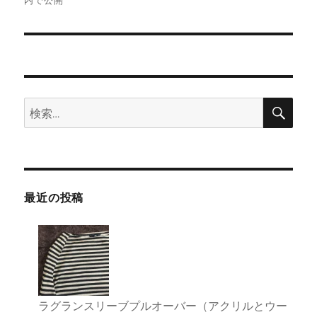
内で公開
ナ
ビ
ゲ
検
検
ー
索
索:
シ
ョ
最近の投稿
ン
ラグランスリーブプルオーバー（アクリルとウー