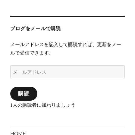
ブログをメールで購読
メールアドレスを記入して購読すれば、更新をメー
ルで受信できます。
メ
ー
ル
購読
ア
ド
1人の購読者に加わりましょう
レ
ス
HOME