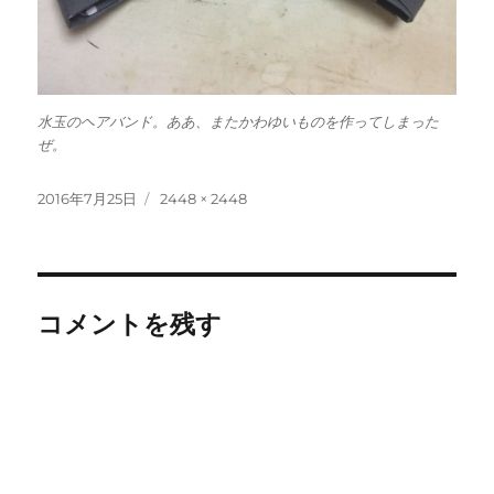
水玉のヘアバンド。ああ、またかわゆいものを作ってしまった
ぜ。
投
フ
2016年7月25日
2448 × 2448
稿
ル
日:
サ
イ
ズ
コメントを残す