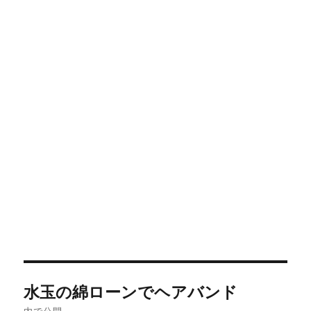
投
水玉の綿ローンでヘアバンド
稿