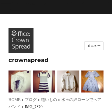
/*****以下、Google analysisトラッキングコード*****/
/*****こ
こまで*****/
メニュー
crownspread
HOME
>
ブログ
>
縫いもの
>
水玉の綿ローンでヘア
バンド
>
IMG_7870