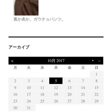
裏か表か。ガウチョパンツ。
アーカイブ
<
>
10月 2017
▼
月
火
水
木
金
土
日
3
4
7
5
1
4
7
3
5
1
3
1
10
11
14
12
11
14
10
12
10
8
8
2
3
4
5
6
7
8
17
18
21
19
15
18
21
17
19
15
17
9
10
11
12
13
14
15
24
25
28
26
22
25
28
24
26
22
24
16
17
18
19
20
21
22
29
31
29
23
24
25
26
27
28
29
30
31