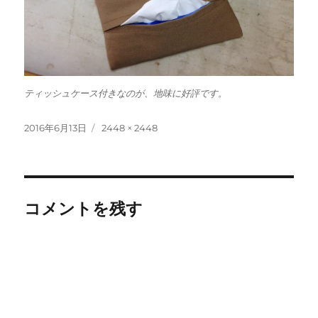
ティッシュケース付きなのが、地味に好評です。
投
フ
2016年6月13日
2448 × 2448
稿
ル
日:
サ
イ
ズ
コメントを残す