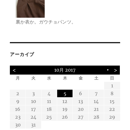
裏か表か。ガウチョパンツ。
アーカイブ
<
>
10月 2017
▼
月
火
水
木
金
土
日
4
5
4
5
3
7
7
3
3
1
1
1
10
14
12
14
10
12
10
11
11
8
8
2
3
4
5
6
7
8
19
19
18
21
15
18
21
15
17
17
17
9
10
11
12
13
14
15
26
26
24
25
28
22
25
28
24
22
24
16
17
18
19
20
21
22
29
29
31
23
24
25
26
27
28
29
30
31