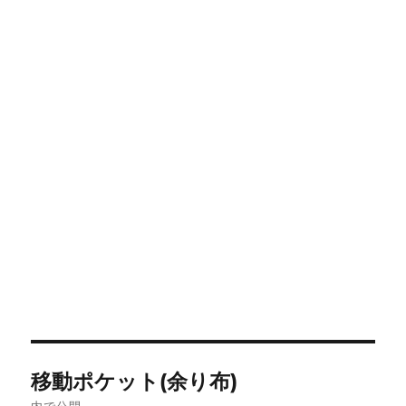
投
移動ポケット(余り布)
稿