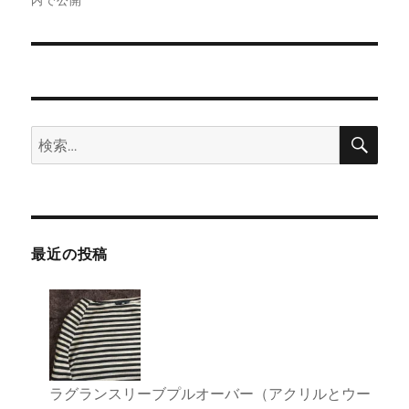
内で公開
ナ
ビ
ゲ
検
検
ー
索
索:
シ
ョ
最近の投稿
ン
ラグランスリーブプルオーバー（アクリルとウー