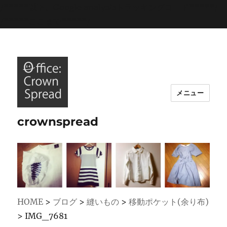
/*****以下、Google analysisトラッキングコード*****/
/*****ここまで*****/
メニュー
crownspread
HOME
>
ブログ
>
縫いもの
>
移動ポケット(余り布)
>
IMG_7681