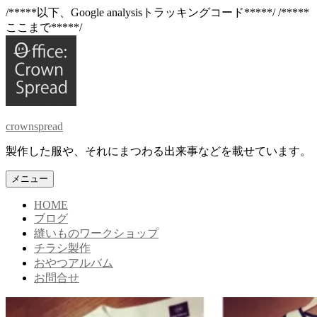
/*****以下、Google analysisトラッキングコード*****/
/*****
ここまで*****/
コ
ン
テ
ン
ツ
へ
crownspread
ス
キ
製作した服や、それにまつわる出来事などを載せています。
ッ
プ
メニュー
HOME
ブログ
縫いものワークショップ
チラシ製作
おやつアルバム
お問合せ