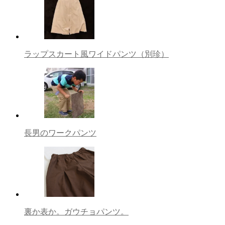
ラップスカート風ワイドパンツ（別珍）
長男のワークパンツ
裏か表か。ガウチョパンツ。