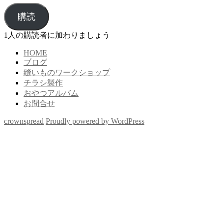
ル
ア
購読
ド
レ
1人の購読者に加わりましょう
ス
HOME
ブログ
縫いものワークショップ
チラシ製作
おやつアルバム
お問合せ
crownspread
Proudly powered by WordPress