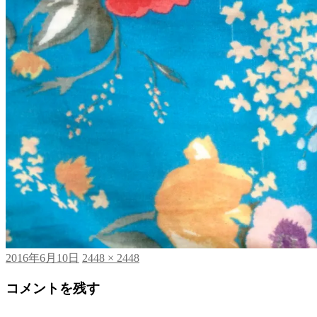
投
フ
2016年6月10日
2448 × 2448
稿
ル
コメントを残す
日:
サ
イ
ズ