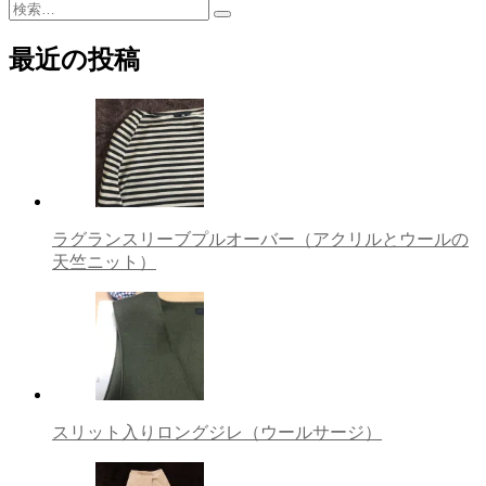
検
稿
検
索:
索
最近の投稿
ナ
ビ
ゲ
ー
シ
ョ
ラグランスリーブプルオーバー（アクリルとウールの
天竺ニット）
ン
スリット入りロングジレ（ウールサージ）