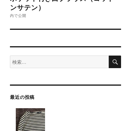
稿
ンサテン）
ナ
内で公開
ビ
ゲ
ー
検
検
索
シ
索:
ョ
ン
最近の投稿