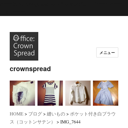
/*****以下、Google analysisトラッキングコード*****/
/*****こ
こまで*****/
メニュー
crownspread
HOME
>
ブログ
>
縫いもの
>
ポケット付き白ブラウ
ス（コットンサテン）
>
IMG_7644