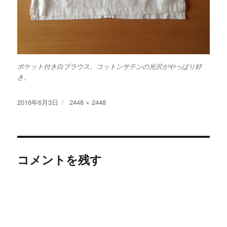
ポケット付き白ブラウス。コットンサテンの光沢がやっぱり好
き。
投
フ
2016年6月3日
2448 × 2448
稿
ル
日:
サ
イ
ズ
コメントを残す