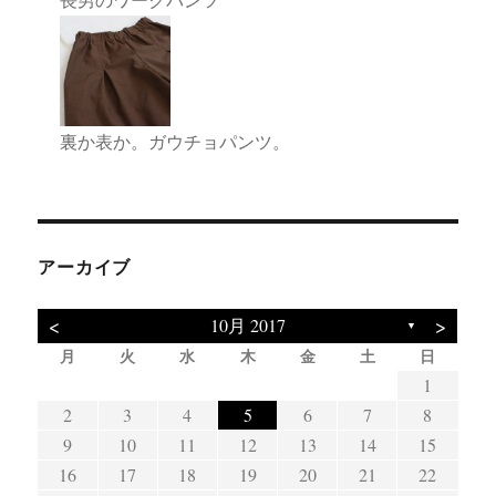
裏か表か。ガウチョパンツ。
アーカイブ
<
>
10月 2017
▼
月
火
水
木
金
土
日
3
4
7
5
1
4
7
3
5
1
3
1
10
11
14
12
11
14
10
12
10
8
8
2
3
4
5
6
7
8
17
18
21
19
15
18
21
17
19
15
17
9
10
11
12
13
14
15
24
25
28
26
22
25
28
24
26
22
24
16
17
18
19
20
21
22