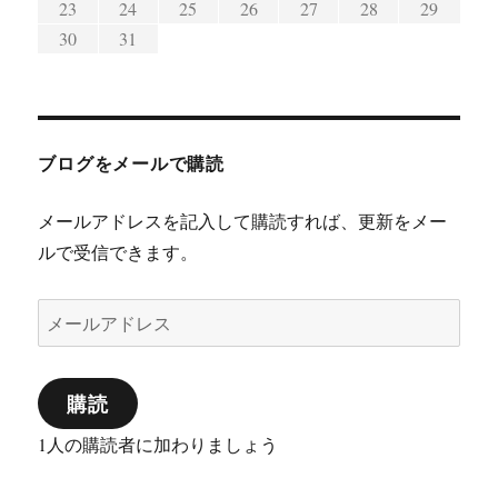
29
31
29
23
24
25
26
27
28
29
30
31
ブログをメールで購読
メールアドレスを記入して購読すれば、更新をメー
ルで受信できます。
メ
ー
ル
購読
ア
ド
1人の購読者に加わりましょう
レ