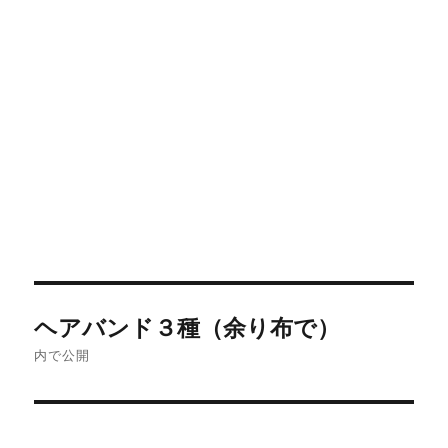
投
ヘアバンド３種（余り布で）
稿
内で公開
ナ
ビ