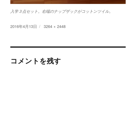
入学３点セット。右端のナップザックがコットンツイル。
投
フ
2016年4月13日
3264 × 2448
稿
ル
日:
サ
イ
ズ
コメントを残す