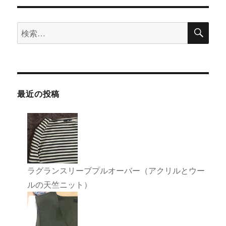
ゲ
検
検
ー
索
索:
シ
ョ
最近の投稿
ン
ラグランスリーブプルオーバー（アクリルとウー
ルの天竺ニット）