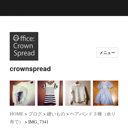
/*****以下、Google analysisトラッキングコード*****/
/*****こ
こまで*****/
メニュー
crownspread
HOME
>
ブログ
>
縫いもの
>
ヘアバンド３種（余り
布で）
>
IMG_7341