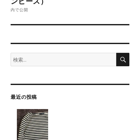
ンピース）
ナ
内で公開
ビ
ゲ
ー
検
検
索
シ
索:
ョ
ン
最近の投稿