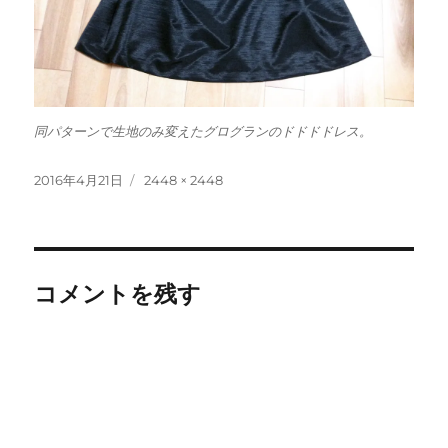
同パターンで生地のみ変えたグログランのドドドドレス。
投
フ
2016年4月21日
2448 × 2448
稿
ル
日:
サ
イ
ズ
コメントを残す