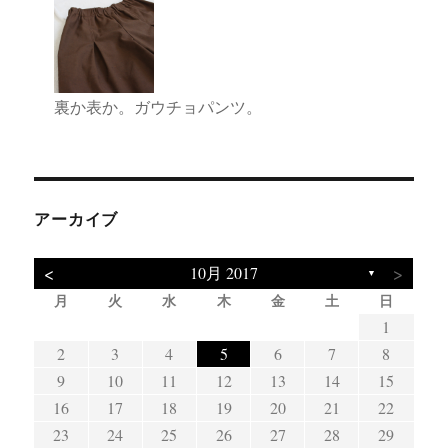
裏か表か。ガウチョパンツ。
アーカイブ
<
>
10月 2017
▼
月
火
水
木
金
土
日
3
4
7
5
1
4
7
3
5
1
3
1
10
11
14
12
11
14
10
12
10
8
8
2
3
4
5
6
7
8
17
18
21
19
15
18
21
17
19
15
17
9
10
11
12
13
14
15
24
25
28
26
22
25
28
24
26
22
24
16
17
18
19
20
21
22
29
31
29
23
24
25
26
27
28
29