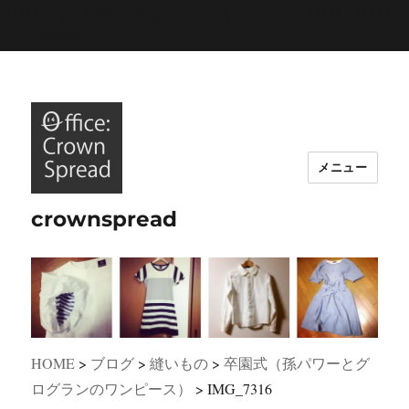
/*****以下、Google analysisトラッキングコード*****/
/*****こ
こまで*****/
メニュー
crownspread
HOME
>
ブログ
>
縫いもの
>
卒園式（孫パワーとグ
ログランのワンピース）
>
IMG_7316