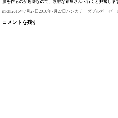
す)
ィ
す)
服を作るのが趣味なので、素敵な布屋さんへ行くと興奮しま
ン
ド
ウ
投
投
タ
michi
2016年7月27日
2016年7月27日
ハンカチ ダブルガーゼ na
で
稿
稿
グ
開
き
コメントを残す
者
日:
ま
す)