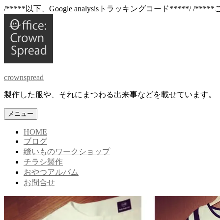
/*****以下、Google analysisトラッキングコード*****/
/****
コ
ン
テ
ン
ツ
へ
crownspread
ス
キ
製作した服や、それにまつわる出来事などを載せています。
ッ
プ
メニュー
HOME
ブログ
縫いものワークショップ
チラシ製作
おやつアルバム
お問合せ