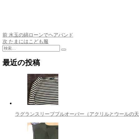
前
前
水玉の綿ローンでヘアバンド
投
の
次
次
たまにはこども服
稿
検
投
の
検
索:
稿:
投
ナ
索
稿:
最近の投稿
ビ
ゲ
ー
シ
ョ
ラグランスリーブプルオーバー（アクリルとウールの天
ン