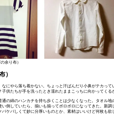
ーゼの余り布）
り布）
、なにやら落ち着かない。ちょっと汗ばんだり小鼻がテカって
？子供たちが手を洗ったとき濡れたままこっちに向かってくる
普通の綿のハンカチを持ち歩くことは少なくなった。タオル地
使い倒していたら、揃いも揃ってボロボロになってきた。新調
ケバケバしくて妙に分厚いものとか、素材はいいけど何枚も欲