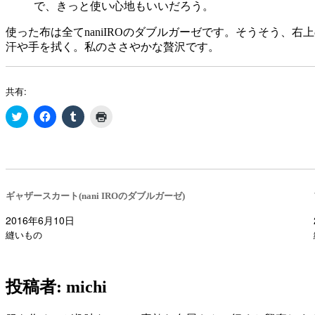
で、きっと使い心地もいいだろう。
使った布は全てnaniIROのダブルガーゼです。そうそう、右上
汗や手を拭く。私のささやかな贅沢です。
共有:
ク
Facebook
ク
ク
リ
で
リ
リ
ッ
共
ッ
ッ
ク
有
ク
ク
し
す
し
し
て
る
て
て
Twitter
に
Tumblr
印
で
は
で
刷
共
ク
共
(新
ギャザースカート(nani IROのダブルガーゼ)
有
リ
有
し
(新
ッ
(新
い
し
ク
し
ウ
2016年6月10日
い
し
い
ィ
ウ
て
ウ
ン
縫いもの
ィ
く
ィ
ド
ン
だ
ン
ウ
ド
さ
ド
で
ウ
い
ウ
開
で
(新
で
き
投稿者:
michi
開
し
開
ま
き
い
き
す)
ま
ウ
ま