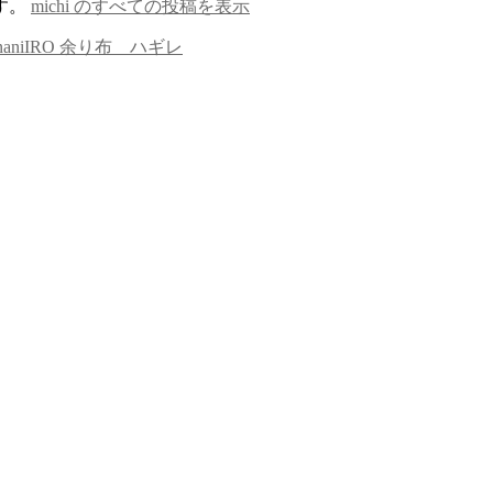
す。
michi のすべての投稿を表示
niIRO 余り布 ハギレ