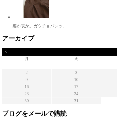
裏か表か。ガウチョパンツ。
アーカイブ
<
月
火
2
3
9
10
16
17
23
24
30
31
ブログをメールで購読